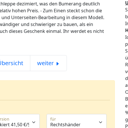
chleppe dezimiert, was den Bumerang deutlich
S
elativ hohen Preis. - Zum Einen steckt schon die
b
- und Unterseiten-Bearbeitung in diesem Modell.
I
fwändiger und schwieriger zu bauen, als ein
H
euch dieses Geschenk einmal. Ihr werdet es nicht
I
p
S
ü
Übersicht
weiter
R
v
d
a
O
B
e
%
g
ersion
für
P