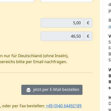
d
p
B
€
o
V
€
S
F
B
 nur für Deutschland (ohne Inseln),
S
reichs bitte per Email nachfragen.
W
B
B
s
jetzt per E-Mail bestellen
H
D
, oder per Fax bestellen:
+49 (0)40 64492189
w