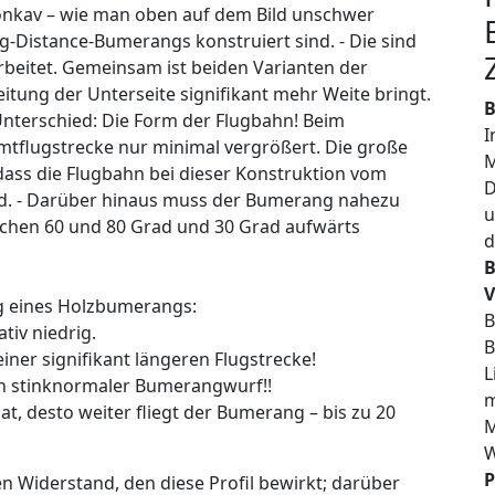
ikonkav – wie man oben auf dem Bild unschwer
-Distance-Bumerangs konstruiert sind. - Die sind
beitet. Gemeinsam ist beiden Varianten der
eitung der Unterseite signifikant mehr Weite bringt.
B
 Unterschied: Die Form der Flugbahn! Beim
I
amtflugstrecke nur minimal vergrößert. Die große
M
dass die Flugbahn bei dieser Konstruktion vom
D
ird. - Darüber hinaus muss der Bumerang nahezu
u
chen 60 und 80 Grad und 30 Grad aufwärts
d
B
V
ng eines Holzbumerangs:
B
tiv niedrig.
B
einer signifikant längeren Flugstrecke!
L
ein stinknormaler Bumerangwurf!!
m
, desto weiter fliegt der Bumerang – bis zu 20
M
W
P
en Widerstand, den diese Profil bewirkt; darüber