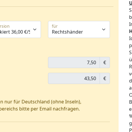
S
b
I
ersion
für
H
I
p
S
ü
€
R
v
€
d
a
O
 nur für Deutschland (ohne Inseln),
B
reichs bitte per Email nachfragen.
e
%
g
P