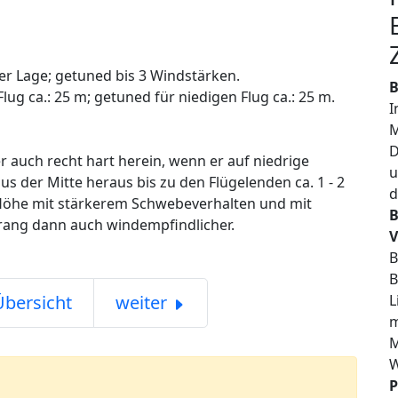
ner Lage; getuned bis 3 Windstärken.
B
lug ca.: 25 m; getuned für niedigen Flug ca.: 25 m.
I
M
D
 auch recht hart herein, wenn er auf niedrige
u
us der Mitte heraus bis zu den Flügelenden ca. 1 - 2
d
 Höhe mit stärkerem Schwebeverhalten und mit
B
erang dann auch windempfindlicher.
V
B
B
Übersicht
weiter
L
m
M
W
P