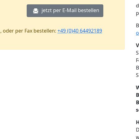
d
jetzt per E-Mail bestellen
p
B
, oder per Fax bestellen:
+49 (0)40 64492189
o
V
S
F
B
S
W
B
B
s
H
D
w