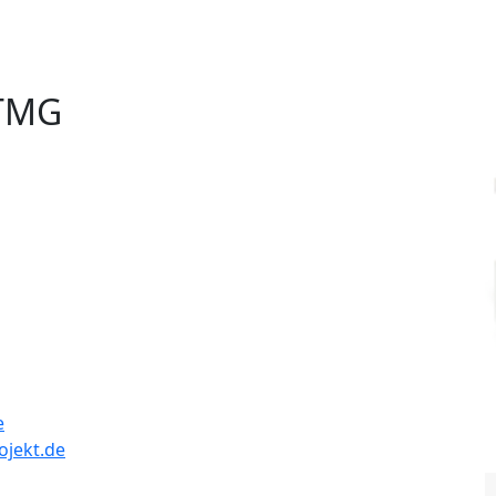
 TMG
e
ojekt.de