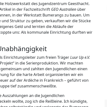
 die Holzwerkstatt des Jugendzentrum Geesthacht.
rtikel in der Fachzeitschrift
GEO Australien
über
gannen, in der Werkstatt Bumerangs zu bauen. Um
e und Struktur zu geben, verkauften wir die Stücke
 eigenes Geld und lernten die Abläufe der
stoppte uns: Als kommunale Einrichtung durften wir
 Unabhängigkeit
ls Einrichtungsleiter zum freien Träger
Luur Up e.V.
rojekt“ in die Serienproduktion. Wir machten
it gemeinsam und zahlten den Jugendlichen einen
nung für die harte Arbeit organisierten wir ein
uer auf der Ardèche in Frankreich – geführt von
ruppe tief zusammenschweißte.
ie Auszahlungen an die Jugendlichen
eln wollte, zog ich die Reißleine. Ich kündigte,