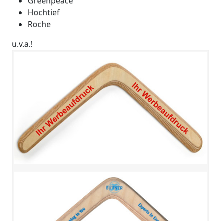
Greenpeace
Hochtief
Roche
u.v.a.!